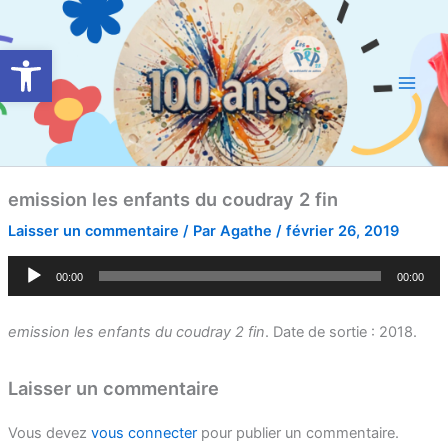
Aller
Main
au
Ouvrir la barre d’outils
Men
contenu
emission les enfants du coudray 2 fin
Laisser un commentaire
/ Par
Agathe
/
février 26, 2019
Lecteur
00:00
00:00
audio
emission les enfants du coudray 2 fin
. Date de sortie : 2018.
Laisser un commentaire
Vous devez
vous connecter
pour publier un commentaire.