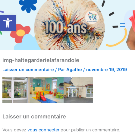
Aller
Main
au
Ouvrir la barre d’outils
Men
contenu
img-haltegarderielafarandole
Laisser un commentaire
/ Par
Agathe
/
novembre 19, 2019
Laisser un commentaire
Vous devez
vous connecter
pour publier un commentaire.