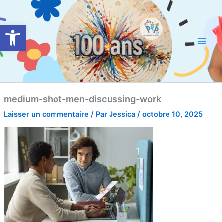
Aller
Main
au
Ouvrir la barre d’outils
Men
contenu
medium-shot-men-discussing-work
Laisser un commentaire
/ Par
Jessica
/
octobre 10, 2025